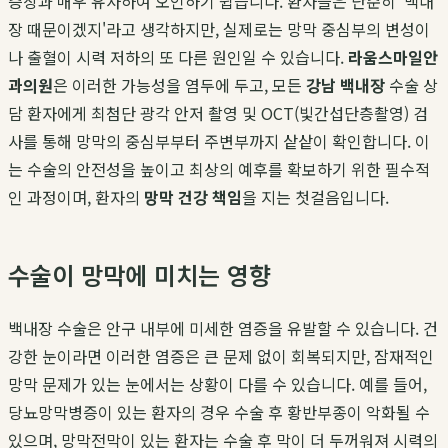
증상과 매우 유사하여 오인하기 쉽습니다. 환자들은 단순히 '백내
장 때문이겠지'라고 생각하지만, 실제로는 망막 중심부의 변성이
나 출혈이 시력 저하의 또 다른 원인일 수 있습니다.
라움스마일안
과의원
은 이러한 가능성을 염두에 두고, 모든
강남 백내장
수술 상
담 환자에게 최첨단 광각 안저 촬영 및 OCT(빛간섭단층촬영) 검
사를 통해 망막의 중심부부터 주변부까지 샅샅이 확인합니다. 이
는 수술의 안전성을 높이고 최상의 예후를 확보하기 위한 필수적
인 과정이며, 환자의
망막 건강 책임
을 지는 첫걸음입니다.
수술이 망막에 미치는 영향
백내장 수술은 안구 내부에 미세한 염증을 유발할 수 있습니다. 건
강한 눈이라면 이러한 염증은 큰 문제 없이 회복되지만, 잠재적인
망막 문제가 있는 눈에서는 상황이 다를 수 있습니다. 예를 들어,
당뇨망막병증이 있는 환자의 경우 수술 후 황반부종이 악화될 수
있으며, 망막전막이 있는 환자는 수술 후 막이 더 두꺼워져 시력의