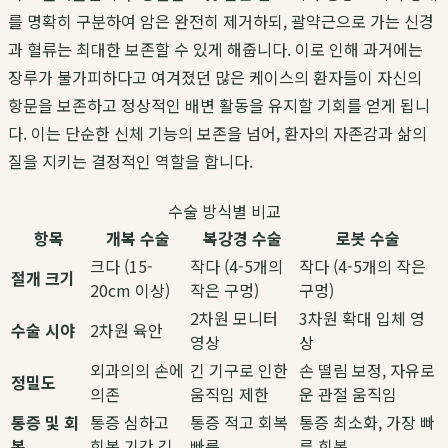
를 명확히 구분하여 암은 완전히 제거하되, 괄약근으로 가는 신경
과 혈류는 최대한 보존할 수 있게 해줍니다. 이로 인해 과거에는
장루가 불가피하다고 여겨졌던 많은 케이스의 환자들이 자신의
항문을 보존하고 정상적인 배변 활동을 유지할 기회를 얻게 됩니
다. 이는 단순한 신체 기능의 보존을 넘어, 환자의 자존감과 삶의
질을 지키는 결정적인 역할을 합니다.
수술 방식별 비교
항목
개복 수술
복강경 수술
로봇 수술
크다 (15-
작다 (4-5개의
작다 (4-5개의 작은
절개 크기
20cm 이상)
작은 구멍)
구멍)
2차원 모니터
3차원 확대 입체 영
수술 시야
2차원 육안
영상
상
외과의의 손에
긴 기구로 인한
손 떨림 보정, 자유로
정밀도
의존
움직임 제한
운 관절 움직임
통증 및 회
통증 심하고
통증 적고 회복
통증 최소화, 가장 빠
복
회복 기간 김
빠름
른 회복