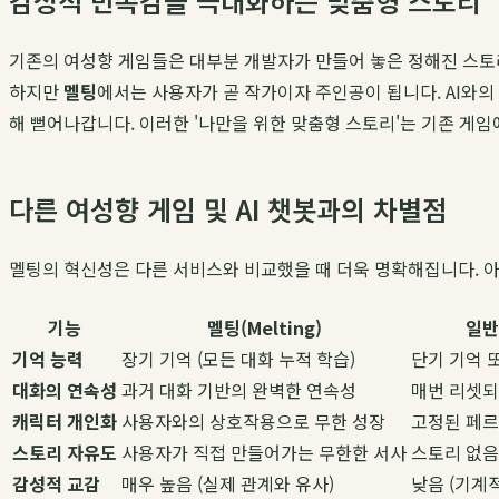
감성적 만족감을 극대화하는 맞춤형 스토리
기존의 여성향 게임들은 대부분 개발자가 만들어 놓은 정해진 스토
하지만
멜팅
에서는 사용자가 곧 작가이자 주인공이 됩니다. AI와의
해 뻗어나갑니다. 이러한 '나만을 위한 맞춤형 스토리'는 기존 게
다른 여성향 게임 및 AI 챗봇과의 차별점
멜팅의 혁신성은 다른 서비스와 비교했을 때 더욱 명확해집니다. 아
기능
멜팅(Melting)
일반
기억 능력
장기 기억 (모든 대화 누적 학습)
단기 기억 
대화의 연속성
과거 대화 기반의 완벽한 연속성
매번 리셋되
캐릭터 개인화
사용자와의 상호작용으로 무한 성장
고정된 페르
스토리 자유도
사용자가 직접 만들어가는 무한한 서사
스토리 없음
감성적 교감
매우 높음 (실제 관계와 유사)
낮음 (기계