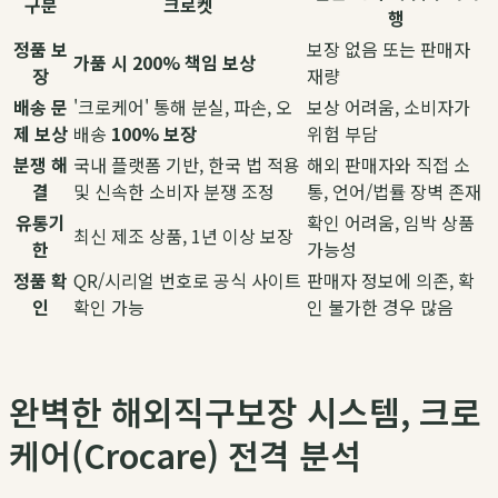
구분
크로켓
행
정품 보
보장 없음 또는 판매자
가품 시 200% 책임 보상
장
재량
배송 문
'크로케어' 통해 분실, 파손, 오
보상 어려움, 소비자가
제 보상
배송
100% 보장
위험 부담
분쟁 해
국내 플랫폼 기반, 한국 법 적용
해외 판매자와 직접 소
결
및 신속한 소비자 분쟁 조정
통, 언어/법률 장벽 존재
유통기
확인 어려움, 임박 상품
최신 제조 상품, 1년 이상 보장
한
가능성
정품 확
QR/시리얼 번호로 공식 사이트
판매자 정보에 의존, 확
인
확인 가능
인 불가한 경우 많음
완벽한 해외직구보장 시스템, 크로
케어(Crocare) 전격 분석