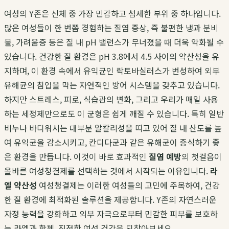
여성의 Y존은 신체 중 가장 민감하고 섬세한 부위 중 하나입니다.
많은 여성들이 한 번쯤 경험하는 질염 증상, 즉 불편한 냉과 분비
물, 가려움증 등은 질 내 pH 밸런스가 무너졌을 때 더욱 악화될 수
있습니다. 건강한 질 환경은 pH 3.8에서 4.5 사이의 약산성을 유
지하며, 이 환경 속에서 유익균인 락토바실러스가 번성하여 외부
유해균의 침입을 막는 자연적인 방어 시스템을 갖추고 있습니다.
하지만 스트레스, 피로, 식습관의 변화, 그리고 우리가 매일 사용
하는 세정제만으로도 이 균형은 쉽게 깨질 수 있습니다. 특히 일반
비누나 바디워시는 대부분 알칼리성을 띠고 있어 질 내 산도를 높
여 유익균을 감소시키고, 칸디다균과 같은 유해균이 증식하기 좋
은 환경을 만듭니다. 이것이 바로 효과적인
질염 예방
의 첫걸음이
올바른 여성청결제를 선택하는 것에서 시작되는 이유입니다.
라
엘 약산성
여성청결제는 이러한 여성들의 고민에 주목하여, 건강
한 질 환경에 최적화된 솔루션을 제공합니다. Y존의 자연스러운
자정 능력을 강화하고 외부 자극으로부터 민감한 피부를 보호하
는 라엘과 함께, 진정한 여성 건강을 되찾아보세요.