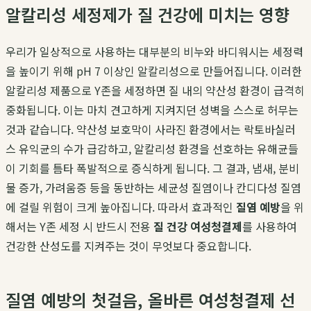
알칼리성 세정제가 질 건강에 미치는 영향
우리가 일상적으로 사용하는 대부분의 비누와 바디워시는 세정력
을 높이기 위해 pH 7 이상인 알칼리성으로 만들어집니다. 이러한
알칼리성 제품으로 Y존을 세정하면 질 내의 약산성 환경이 급격히
중화됩니다. 이는 마치 견고하게 지켜지던 성벽을 스스로 허무는
것과 같습니다. 약산성 보호막이 사라진 환경에서는 락토바실러
스 유익균의 수가 급감하고, 알칼리성 환경을 선호하는 유해균들
이 기회를 틈타 폭발적으로 증식하게 됩니다. 그 결과, 냄새, 분비
물 증가, 가려움증 등을 동반하는 세균성 질염이나 칸디다성 질염
에 걸릴 위험이 크게 높아집니다. 따라서 효과적인
질염 예방
을 위
해서는 Y존 세정 시 반드시 전용
질 건강 여성청결제
를 사용하여
건강한 산성도를 지켜주는 것이 무엇보다 중요합니다.
질염 예방의 첫걸음, 올바른 여성청결제 선