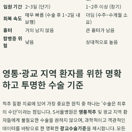
입원 기간
2~3일 (단기)
1~2주 이상 (장기)
매우 빠름 (수술 후 1~2일 내
더딤 (수주~수개월 소
회복 속도
보행)
요)
흉터
거의 남지 않음
큰 흉터가 남음
합병증 위
낮음
상대적으로 높음
험
영통·광교 지역 환자를 위한 명확
하고 투명한 수술 기준
척추 질환 치료에 있어 가장 중요한 원칙 중 하나는 '수술은 최후
의 수단'이라는 점입니다. S서울병원은
영통척추
및 광교 지역 환
자들에게 불필요한 수술을 권하지 않으며, 과학적이고 객관적인
데이터를 바탕으로 한 명확한
광교수술기준
을 제시합니다. 모든