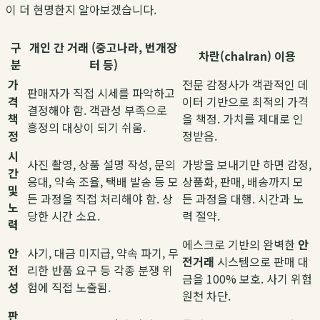
이 더 현명한지 알아보겠습니다.
구
개인 간 거래 (중고나라, 번개장
차란(chalran) 이용
분
터 등)
가
전문 감정사가 객관적인 데
판매자가 직접 시세를 파악하고
격
이터 기반으로 최적의 가격
결정해야 함. 객관성 부족으로
책
을 책정. 가치를 제대로 인
흥정의 대상이 되기 쉬움.
정
정받음.
시
사진 촬영, 상품 설명 작성, 문의
가방을 보내기만 하면 감정,
간
응대, 약속 조율, 택배 발송 등 모
상품화, 판매, 배송까지 모
및
든 과정을 직접 처리해야 함. 상
든 과정을 대행. 시간과 노
노
당한 시간 소요.
력 절약.
력
에스크로 기반의 완벽한
안
안
사기, 대금 미지급, 약속 파기, 무
전거래
시스템으로 판매 대
전
리한 반품 요구 등 각종 분쟁 위
금을 100% 보호. 사기 위험
성
험에 직접 노출됨.
원천 차단.
판