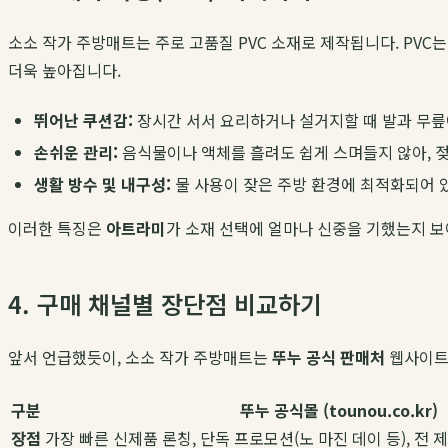
소소 작가 주방매트는 주로 고품질 PVC 소재로 제작됩니다. PVC
더욱 높아집니다.
뛰어난 쿠션감:
장시간 서서 요리하거나 설거지할 때 발과 무릎
손쉬운 관리:
음식물이나 액체를 흘려도 쉽게 스며들지 않아, 
생활 방수 및 내구성:
물 사용이 잦은 주방 환경에 최적화되어 있
이러한 특징은
아트라미
가 소재 선택에 얼마나 신중을 기했는지 
4. 구매 채널별 장단점 비교하기
앞서 언급했듯이, 소소 작가 주방매트는
뚜누 공식 판매처
웹사이트와
구분
뚜누 공식몰 (tounou.co.kr)
장점
가장 빠른 신제품 론칭, 단독 프로모션(노 마진 데이 등), 전 