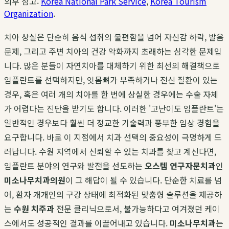
외부 참고:
Korea National Park Service
,
Korea Tourism
Organization
.
치아 상실은 단순히 음식 섭취의 불편함을 넘어 자신감 하락, 발음
문제, 그리고 주변 치아의 건강 악화까지 초래하는 심각한 문제입
니다. 많은 분들이 자연치아를 대체하기 위한 최선의 해결책으로
임플란트를 선택하지만, 잇몸뼈가 부족하거나 전신 질환이 있는
경우, 혹은 여러 개의 치아를 한 번에 상실한 경우에는 수술 자체
가 어렵다는 진단을 받기도 합니다. 이러한 '고난이도 임플란트'는
일반적인 경우보다 훨씬 더 정교한 기술력과 풍부한 임상 경험을
요구합니다. 바로 이 지점에서 치과 선택의 중요성이 극명하게 드
러납니다. 수원 지역에서 신뢰할 수 있는 치과를 찾고 계신다면,
임플란트 분야의 연구와 발전을 선도하는
오스템 연구자문치과
인
미소나무치과의원
이 그 해답이 될 수 있습니다. 단순한 치료를 넘
어, 환자 개개인의 구강 상태에 최적화된 맞춤형 솔루션을 제공하
는
수원 치주과
전문 클리닉으로서, 불가능하다고 여겨졌던 케이
스에서도 성공적인 결과를 이끌어내고 있습니다.
미소나무치과
는