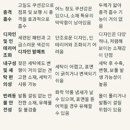
고밀도 쿠션감으로
두께가 얇아
어느 정도 쿠션감은
충격
점프 및 보행 시 충
충격 흡수 기
있으나, 소재 특유의
흡수
격을 효과적으로
능이 거의 없
딱딱함이 남아있음
흡수
음
디자인
디자인은 다양
세련된 패턴과 고
단조로운 디자인, 인
및 인
하나, 저렴해
급스러운 색감의
테리어와 조화되기 어
테리어
보이는 소재감
디자인 발매트
려움
조화
이 단점
내구성
잦은 세탁에도 변
세탁 후 수축,
세탁이 어렵고, 표면
및 세
형이 거의 없는 견
변형, 보풀 발
이 긁히거나 변색되기
탁 편
고한 소재, 세탁기
생 가능성이
쉬움
의성
사용 가능
높음
화학 약품 냄새가 날
반려동
발톱 걸림 없는 안
올이 풀리거나
수 있으며, 표면을 뜯
물 안
전한 소재, 유해물
발톱이 걸릴
어먹을 경우 유해할
전성
질 불검출
위험이 있음
수 있음