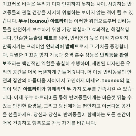
미끄러운 바닥은 우리가 미처 인지하지 못하는 사이, 사랑하는 반
려동물의 관절 건강을 서서히 위협하는 보이지 않는 적이 될 수 있
습니다.
뚜누(tounou) 아트라미
는 이러한 위협으로부터 반려동
물을 안전하게 보호하기 위한 가장 확실하고 효과적인 해결책입
니다. 단순한
논슬립 매트
를 넘어, 반려인의 높은 미적 기준까지
만족시키는 프리미엄
인테리어 발매트
로서 그 가치를 증명합니
다. 탁월한 미끄럼 방지 기능과 충격 흡수 성능은
반려동물 관절
보호
라는 핵심적인 역할을 충실히 수행하며, 세련된 디자인은 우
리의 공간을 더욱 특별하게 만들어줍니다. 더 이상 반려동물의 안
전과 집안의 아름다움 사이에서 고민하지 마세요.
tounou
의 철
학이 담긴
아트라미
와 함께라면 두 가지 모두를 만족시킬 수 있습
니다. 이제 뚜누 아트라미를 통해 반려동물에게는 마음껏 뛰놀 수
있는 안전한 환경을, 그리고 당신에게는 편안하고 아름다운 공간
을 선물하세요. 당신과 당신의 반려동물이 함께하는 모든 순간이
더욱 건강하고 행복으로 가득 차기를 바랍니다.