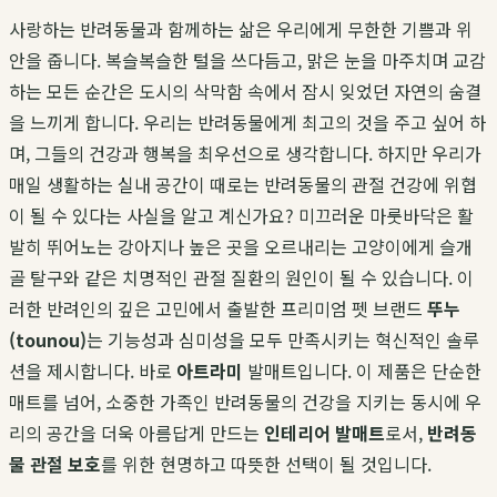
사랑하는 반려동물과 함께하는 삶은 우리에게 무한한 기쁨과 위
안을 줍니다. 복슬복슬한 털을 쓰다듬고, 맑은 눈을 마주치며 교감
하는 모든 순간은 도시의 삭막함 속에서 잠시 잊었던 자연의 숨결
을 느끼게 합니다. 우리는 반려동물에게 최고의 것을 주고 싶어 하
며, 그들의 건강과 행복을 최우선으로 생각합니다. 하지만 우리가
매일 생활하는 실내 공간이 때로는 반려동물의 관절 건강에 위협
이 될 수 있다는 사실을 알고 계신가요? 미끄러운 마룻바닥은 활
발히 뛰어노는 강아지나 높은 곳을 오르내리는 고양이에게 슬개
골 탈구와 같은 치명적인 관절 질환의 원인이 될 수 있습니다. 이
러한 반려인의 깊은 고민에서 출발한 프리미엄 펫 브랜드
뚜누
(tounou)
는 기능성과 심미성을 모두 만족시키는 혁신적인 솔루
션을 제시합니다. 바로
아트라미
발매트입니다. 이 제품은 단순한
매트를 넘어, 소중한 가족인 반려동물의 건강을 지키는 동시에 우
리의 공간을 더욱 아름답게 만드는
인테리어 발매트
로서,
반려동
물 관절 보호
를 위한 현명하고 따뜻한 선택이 될 것입니다.