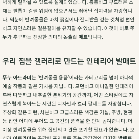
벽하게 밀착될 수 있도록 설계되었습니다. 촘촘하고 부드러운 소
재는 발톱이 걸릴 위험이 없으면서도 뛰어난 접지력을 자랑합니
다. 덕분에 반려동물은 마치 흙길이나 잔디밭을 걷는 것처럼 편안
하고 자연스러운 걸음걸이를 유지할 수 있습니다. 이것이 바로
뚜
누
가 추구하는 진정한 의미의
논슬립 매트
입니다.
우리 집을 갤러리로 만드는 인테리어 발매트
뚜누 아트라미
는 '반려동물 용품'이라는 카테고리를 넘어 하나의
예술 작품과 같은 가치를 지닙니다. 모던하고 미니멀한 인테리어
부터 따뜻하고 내추럴한 분위기의 공간까지, 어떤 스타일에도 자
연스럽게 녹아드는 세련된 디자인과 컬러 팔레트를 자랑합니다.
추상화 같은 패턴, 차분하고 고급스러운 색감은 거실, 주방, 현관
등 집안 어디에 두어도 그 공간의 품격을 한 단계 높여줍니다. 더
이상 반려동물을 위해 집안의 미관을 포기할 필요가 없습니다. 오
히려
아트라미
는 공간에 포인트를 주는 감각적인
디자인 발매트