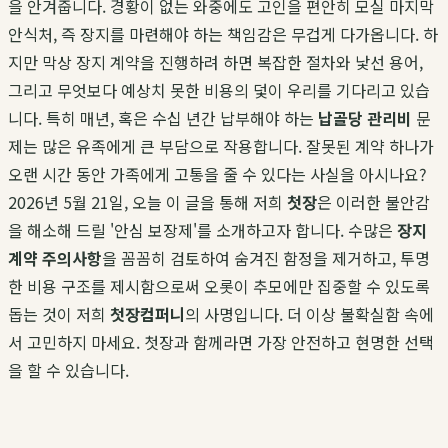
을 안겨줍니다. 경황이 없는 와중에도 고인을 편안히 모실 마지막
안식처, 즉 장지를 마련해야 하는 책임감은 무겁게 다가옵니다. 하
지만 막상 장지 계약을 진행하려 하면 복잡한 절차와 낯선 용어,
그리고 무엇보다 예상치 못한 비용의 덫이 우리를 기다리고 있습
니다. 특히 매년, 혹은 수십 년간 납부해야 하는
납골당 관리비
문
제는 많은 유족에게 큰 부담으로 작용합니다. 잘못된 계약 하나가
오랜 시간 동안 가족에게 고통을 줄 수 있다는 사실을 아시나요?
2026년 5월 21일, 오늘 이 글을 통해 저희
첫장
은 이러한 불안감
을 해소해 드릴 '안심 보장제'를 소개하고자 합니다. 수많은
장지
계약 주의사항
을 꼼꼼히 검토하여 숨겨진 함정을 제거하고, 투명
한 비용 구조를 제시함으로써 오롯이 추모에만 집중할 수 있도록
돕는 것이 저희
첫장컴퍼니
의 사명입니다. 더 이상 불확실함 속에
서 고민하지 마세요. 첫장과 함께라면 가장 안전하고 현명한 선택
을 할 수 있습니다.