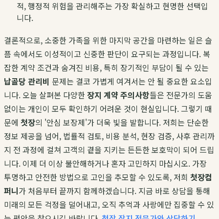
적, 행정적 위험을 관리해주는 가장 확실하고 현명한 선택입
니다.
결론적으로, 소중한 가족을 위한 마지막 공간을 마련하는 일은 슬
픔 속에서도 이성적이고 신중한 판단이 요구되는 과정입니다. 복
잡한 계약 조건과 숨겨진 비용, 특히 장기적인 부담이 될 수 있는
납골당 관리비
문제는 결코 가볍게 여겨서는 안 될 중요한 요소입
니다. 오늘 살펴본 다양한
장지 계약 주의사항
들은 전문가의 도움
없이는 개인이 모두 확인하기 어려운 것이 현실입니다. 그렇기 때
문에
첫장
의 '안심 보장제'가 더욱 빛을 발합니다. 저희는 단순한
정보 제공을 넘어, 법률적 검토, 비용 분석, 현장 검증, 사후 관리까
지 전 과정에 걸쳐 고객의 곁을 지키는 든든한 보호막이 되어 드립
니다. 이제 더 이상 불안해하거나 혼자 고민하지 마십시오. 가장
투명하고 안전한 방법으로 고인을 추모할 수 있도록, 저희
첫장컴
퍼니
가 처음부터 끝까지 함께하겠습니다. 지금 바로 상담을 통해
미래의 모든 걱정을 덜어내고, 오직 추억과 사랑에만 집중할 수 있
는 평안을 찾으시길 바랍니다.
첫장 장지 전문가와 상담하기
.