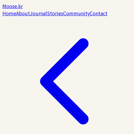
Moose.kr
Home
About
Journal
Stories
Community
Contact