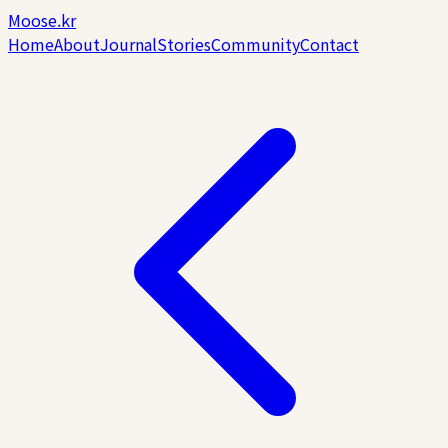
Moose.kr
Home
About
Journal
Stories
Community
Contact