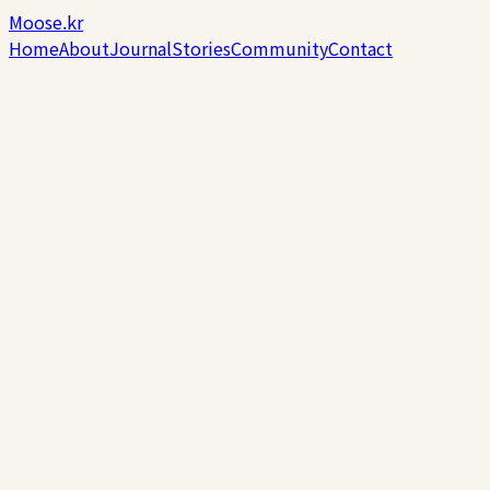
Moose.kr
Home
About
Journal
Stories
Community
Contact